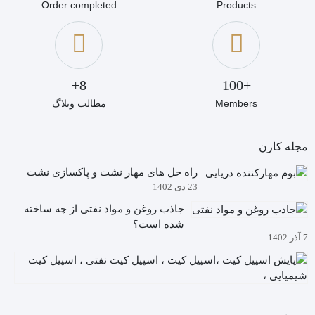
Order completed
Products
8+
+100
Members
مطالب وبلاگ
مجله کارن
راه حل های مهار نشت و پاکسازی نشت
23 دی 1402
جاذب روغن و مواد نفتی از چه ساخته
شده است؟
7 آذر 1402
آیا
م
5
دا
آذ
چگ
02