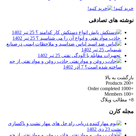
خرید کنید!
نوشته های تصادفی
انواع دستکش کار کدامند ؟
25 تیر 1402
جاذب مواد نفتی و انواع آن را می شناسید ؟
25 تیر 1402
لباس ضداسید و ملاحظات ایمنی درصنایع
شیمیایی
25 تیر 1402
تجهیزات مقابله با آلودگی نفتی
25 تیر 1402
جاذب روغن و مواد نفتی از چه
ساخته شده است؟
7 آذر 1402
بازگشت به بالا
Products
+200
Order completed
+1000
Members
+100
8+
مطالب وبلاگ
مجله کارن
راه حل های مهار نشت و پاکسازی
نشت
23 دی 1402
جاذب روغن و مواد نفتی از چه