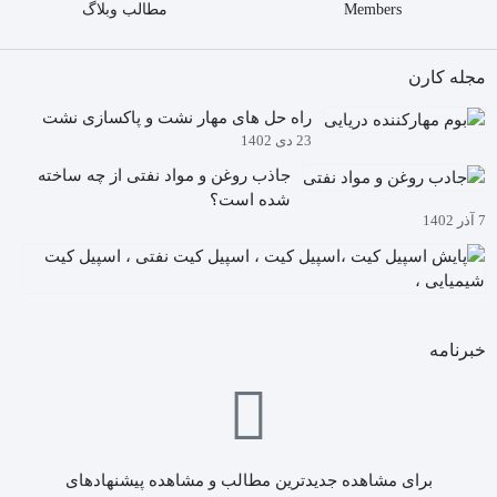
ک
Members
مطالب وبلاگ
اپ
س
مجله کارن
د!
PH2
راه حل های مهار نشت و پاکسازی نشت
23 دی 1402
جاذب روغن و مواد نفتی از چه ساخته
شده است؟
7 آذر 1402
آیا
م
5
دا
آذ
چگ
02
خبرنامه
به
کی
ها
ن
(ا
کی
برای مشاهده جدیدترین مطالب و مشاهده پیشنهادهای