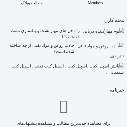
Members
مطالب وبلاگ
مجله کارن
راه حل های مهار نشت و پاکسازی نشت
23 دی 1402
جاذب روغن و مواد نفتی از چه ساخته
شده است؟
7 آذر 1402
آیا
م
5
دا
آذ
چگ
02
خبرنامه
به
کی
ها
ن
(ا
کی
برای مشاهده جدیدترین مطالب و مشاهده پیشنهادهای