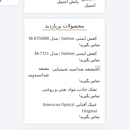
پایش اسپیل
محصولات پربازدید
کفش ایمنی Safetoe | مدل M-8356RB
تماس بگیرید!
کفش ایمنی Safetoe | مدل M-7331
تماس بگیرید!
مقنعه
ضداسیدوموادشیمیاییPH500
تماس بگیرید!
تشک جاذب مواد نفتی و روغنی
تماس بگیرید!
عینک آفتابی American Optical
Original
تماس بگیرید!