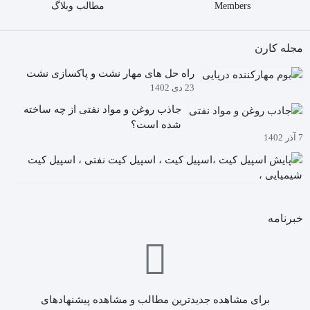
Members
مطالب وبلاگ
مجله کارن
راه حل های مهار نشت و پاکسازی نشت
23 دی 1402
جاذب روغن و مواد نفتی از چه ساخته
شده است؟
7 آذر 1402
آیا
م
5
دا
آذ
چگ
02
خبرنامه
به
کی
ها
ن
(ا
کی
برای مشاهده جدیدترین مطالب و مشاهده پیشنهادهای