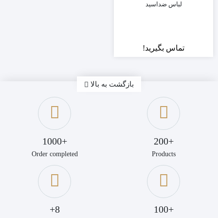
لباس ضداسید
PH5
تماس بگیرید!
بازگشت به بالا
+1000
+200
Order completed
Products
ل
س
د!
8+
+100