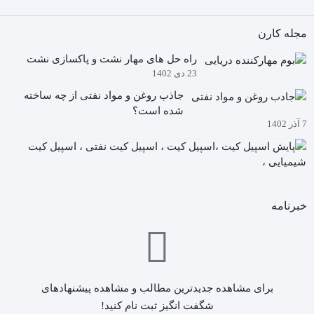
مجله کارن
راه حل های مهار نشت و پاکسازی نشت
23 دی 1402
جاذب روغن و مواد نفتی از چه ساخته
شده است؟
7 آذر 1402
آیا
م
5
دا
آذ
چگ
02
خبرنامه
به
کی
ها
ن
(ا
کی
برای مشاهده جدیدترین مطالب و مشاهده پیشنهادهای
)
شگفت انگیز ثبت نام کنید!