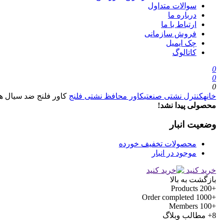
سوالات متداول
درباره ما
ارتباط با ما
فروش سازمانی
چک ایمیل
کاتالوگ
0
0
0
خانه
کنترل نشتی صنعتی
کاور محافظ نشتی فلنج
کاور فلنج ضد سیال ه
محصولی پیدا نشد!
وضعیت انبار
محصولات تخفیف خورده
موجود در انبار
خرید کنید
بازگشت به بالا
Products
+200
Order completed
+1000
Members
+100
8+
مطالب وبلاگ