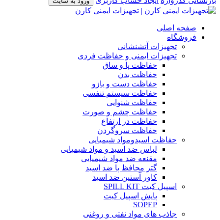
بازنشانی گذرواژه
ایجاد حساب کاربری
ورود به سایت
صفحه اصلی
فروشگاه
تجهیزات آتشنشانی
تجهیزات ایمنی و حفاظت فردی
حفاظت پا و ساق
حفاظت بدن
حفاظت دست و بازو
حفاظت سیستم تنفسی
حفاظت شنوایی
حفاظت چشم و صورت
حفاظت در ارتفاع
حفاظت سروگردن
حفاظت اسیدومواد شیمیایی
لباس ضد اسید و مواد شیمیایی
مقنعه ضد مواد شیمیایی
گتر محافظ پا ضد اسید
کاور آستین ضد اسید
اسپیل کیت SPILL KIT
پایش اسپیل کیت
SOPEP
جاذب های مواد نفتی و روغنی