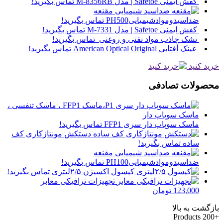
کفش ایمنی Safetoe | مدل M-8356RB
تماس بگیرید!
مقنعه
ضداسیدوموادشیمیاییPH500
تماس بگیرید!
کفش ایمنی Safetoe | مدل M-7331
تماس بگیرید!
تشک جاذب مواد نفتی و روغنی
تماس بگیرید!
عینک آفتابی American Optical Original
تماس بگیرید!
خرید کنید
محصولات تصادفی
ماسک سوپاپ دار سری FFP1
تماس بگیرید!
دستکش مونتاژکاری کف
ساده
تماس بگیرید!
مقنعه
ضداسیدوموادشیمیاییPH100
تماس بگیرید!
کپسول اکسیژن ۲/۵لیتری
تماس بگیرید!
تجهیزات ترافیکی معابر
123,000
تومان
بازگشت به بالا
Products
+200