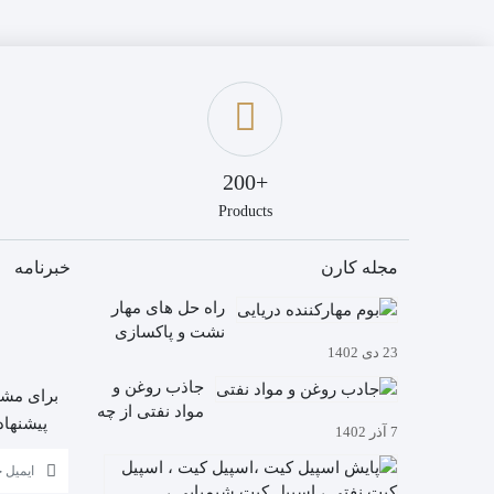
+200
Products
مجله کارن
خبرنامه
راه حل های مهار
نشت و پاکسازی
23 دی 1402
نشت
جاذب روغن و
برای مشا
مواد نفتی از چه
پیشنهاد
7 آذر 1402
ساخته شده
است؟
آیا
می