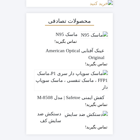
محصولات تصادفی
ماسک N95
تماس بگیرید!
عینک آفتابی American Optical
Original
تماس بگیرید!
ماسک
سوپاپ
تماس
دار
بگیرید!
سری
کفش ایمنی Safetoe | مدل M-8508
FFP1
تماس بگیرید!
دستکش ضد
سایش کف
تماس بگیرید!
شیاری