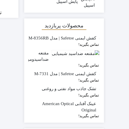
پایش اسپیل
ت
محصولات پربازدید
کفش ایمنی Safetoe | مدل M-8356RB
تماس بگیرید!
مقنعه
ضداسیدوموادشیمیاییPH500
تماس بگیرید!
کفش ایمنی Safetoe | مدل M-7331
تماس بگیرید!
تشک جاذب مواد نفتی و روغنی
تماس بگیرید!
عینک آفتابی American Optical
Original
تماس بگیرید!