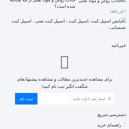
جاذب روغن و مواد نفتی از چه ساخته
شده است؟
7 آذر 1402
آیا
م
5
دا
آذ
چگ
02
خبرنامه
به
کی
ها
ن
(ا
کی
برای مشاهده جدیدترین مطالب و مشاهده پیشنهادهای
)
شگفت انگیز ثبت نام کنید!
را
ان
ثبت نام
کن
دسترسی سریع
راهنمای خرید