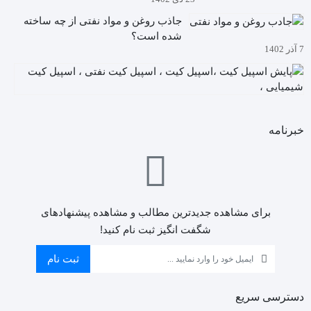
جاذب روغن و مواد نفتی از چه ساخته
شده است؟
7 آذر 1402
آیا
م
5
دا
آذ
چگ
02
خبرنامه
به
کی
ها
ن
(ا
کی
برای مشاهده جدیدترین مطالب و مشاهده پیشنهادهای
)
شگفت انگیز ثبت نام کنید!
را
ان
ثبت نام
کن
دسترسی سریع